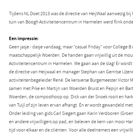
Tijdens NL Doet 2013 was de directie van HeijWaal aanwezig bij
tuin van Boogh Activiteitencentrum in Harmelen werd flink on
Een impressie:
Geen jasje - dasje vandaag, maar “casual Friday” voor College B &
maatschappelijk Woerden. De handen gaan vrijwillig uit de mo
Activiteitencentrum in Harmelen. We gaan aan de slag! Er word
de directie van Heijwaal en manager Stephan van Gerritse IJzer
activiteitenbegeleider René. De kersverse Burgemeester Victor 
samen met Pike en Martijn van Woerden Bruist en Pepijn en Ba
Woerden, de composthoop op. Dick van der Snoek rooit en har
van Tuijl of zijn leven ervan afhangt. Én er wordt gewandeld me
Onder leiding van gids Carl Siegert gaan Karin Verdooren (Groen
en andere vrijwilligers op pad, en beleven de kern van mooi Harm
tijd voor elkaar en de cliënten. Voor alle deelnemers een vrijwilli