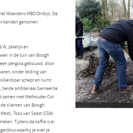
 het Woerdens MBO Ontbijt. De
der handen genomen.
 W, zakelijk en
uwen in de tuin van Boogh
t een pergola gebouwd, door
waren, onder leiding van
Molkenboer schept en ruimt
rt, beide ambtenaar Gemeente
kt samen met Wethouder Cor
t de cliënten van Boogh.
West), Toos van Soest (CDA)
elen. Tijdens de koffie is er
gersklus waarbij je over je