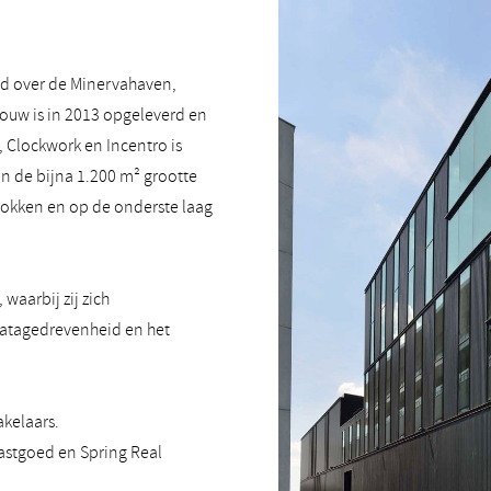
nd over de Minervahaven,
bouw is in 2013 opgeleverd en
, Clockwork en Incentro is
an de bijna 1.200 m² grootte
rokken en op de onderste laag
waarbij zij zich
datagedrevenheid en het
akelaars.
stgoed en Spring Real