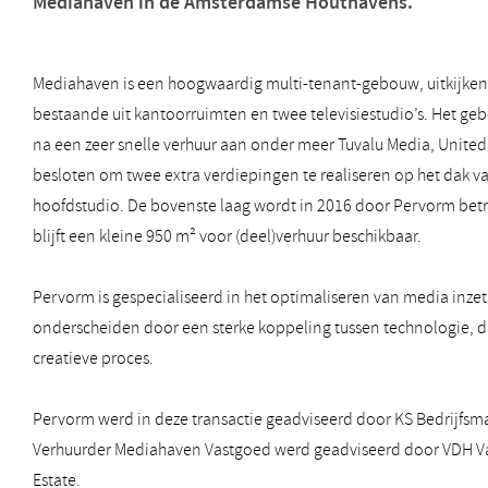
Mediahaven in de Amsterdamse Houthavens.
Mediahaven is een hoogwaardig multi-tenant-gebouw, uitkijke
bestaande uit kantoorruimten en twee televisiestudio’s. Het ge
na een zeer snelle verhuur aan onder meer Tuvalu Media, United
besloten om twee extra verdiepingen te realiseren op het dak v
hoofdstudio. De bovenste laag wordt in 2016 door Pervorm bet
blijft een kleine 950 m² voor (deel)verhuur beschikbaar.
Pervorm is gespecialiseerd in het optimaliseren van media inzet, 
onderscheiden door een sterke koppeling tussen technologie, 
creatieve proces.
Pervorm werd in deze transactie geadviseerd door KS Bedrijfsm
Verhuurder Mediahaven Vastgoed werd geadviseerd door VDH Va
Estate.