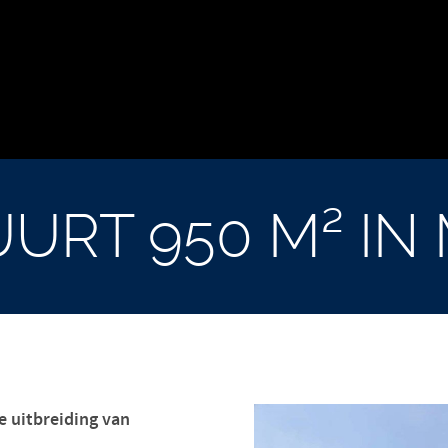
URT 950 M² IN
e uitbreiding van