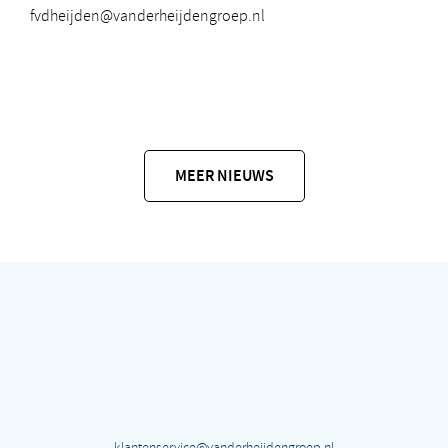
fvdheijden@vanderheijdengroep.nl
MEER NIEUWS
klantenservice@vanderheijdengroep.nl